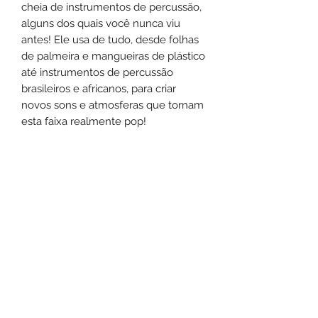
cheia de instrumentos de percussão,
alguns dos quais você nunca viu
antes! Ele usa de tudo, desde folhas
de palmeira e mangueiras de plástico
até instrumentos de percussão
brasileiros e africanos, para criar
novos sons e atmosferas que tornam
esta faixa realmente pop!
Também temos o brasileiro Gabriel
Ruy, que adiciona o baixo e um
pequeno solo surpresa de guitarra de
blues no final. Tudo mixado no 39d
Studios, no Rio de Janeiro, pelo
inigualável Juan O Mago. E
finalmente masterizado pela Precise
Mastering para um som impecável.
Rise and Step foi feito para a vibe
Soundsystem, no estilo Steppers,
mas com algumas surpresas de